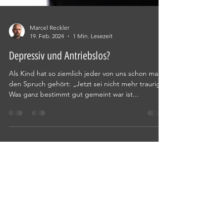
Marcel Reckler
19. Feb. 2024
1 Min. Lesezeit
Depressiv und Antriebslos?
Als Kind hat so ziemlich jeder von uns schon mal
den Spruch gehört: „Jetzt sei nicht mehr traurig.“
Was ganz bestimmt gut gemeint war ist...