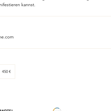
ifestieren kannst.
@me.com
50
uro
450 €