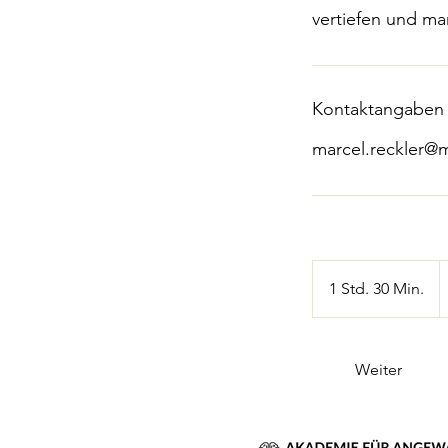
vertiefen und man
Kontaktangaben
marcel.reckler
4
E
1 Std. 30 Min.
1
S
t
d
Weiter
3
0
M